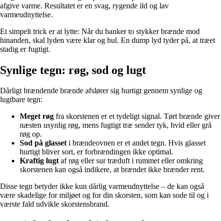
afgive varme. Resultatet er en svag, rygende ild og lav
varmeudnyttelse.
Et simpelt trick er at lytte: Når du banker to stykker brænde mod
hinanden, skal lyden være klar og hul. En dump lyd tyder på, at træet
stadig er fugtigt.
Synlige tegn: røg, sod og lugt
Dårligt brændende brænde afslører sig hurtigt gennem synlige og
lugtbare tegn:
Meget røg
fra skorstenen er et tydeligt signal. Tørt brænde giver
næsten usynlig røg, mens fugtigt træ sender tyk, hvid eller grå
røg op.
Sod på glasset
i brændeovnen er et andet tegn. Hvis glasset
hurtigt bliver sort, er forbrændingen ikke optimal.
Kraftig lugt
af røg eller sur træduft i rummet eller omkring
skorstenen kan også indikere, at brændet ikke brænder rent.
Disse tegn betyder ikke kun dårlig varmeudnyttelse – de kan også
være skadelige for miljøet og for din skorsten, som kan sode til og i
værste fald udvikle skorstensbrand.