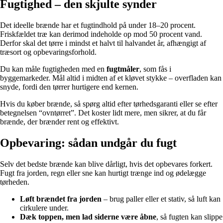
Fugtighed – den skjulte synder
Det ideelle brænde har et fugtindhold på under 18–20 procent.
Friskfældet træ kan derimod indeholde op mod 50 procent vand.
Derfor skal det tørre i mindst et halvt til halvandet år, afhængigt af
træsort og opbevaringsforhold.
Du kan måle fugtigheden med en
fugtmåler
, som fås i
byggemarkeder. Mål altid i midten af et kløvet stykke – overfladen kan
snyde, fordi den tørrer hurtigere end kernen.
Hvis du køber brænde, så spørg altid efter tørhedsgaranti eller se efter
betegnelsen “ovntørret”. Det koster lidt mere, men sikrer, at du får
brænde, der brænder rent og effektivt.
Opbevaring: sådan undgår du fugt
Selv det bedste brænde kan blive dårligt, hvis det opbevares forkert.
Fugt fra jorden, regn eller sne kan hurtigt trænge ind og ødelægge
tørheden.
Løft brændet fra jorden
– brug paller eller et stativ, så luft kan
cirkulere under.
Dæk toppen, men lad siderne være åbne
, så fugten kan slippe