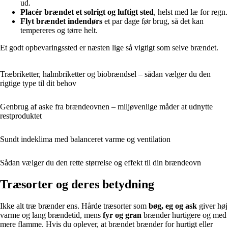
ud.
Placér brændet et solrigt og luftigt sted
, helst med læ for regn.
Flyt brændet indendørs
et par dage før brug, så det kan
tempereres og tørre helt.
Et godt opbevaringssted er næsten lige så vigtigt som selve brændet.
Træbriketter, halmbriketter og biobrændsel – sådan vælger du den
rigtige type til dit behov
Genbrug af aske fra brændeovnen – miljøvenlige måder at udnytte
restproduktet
Sundt indeklima med balanceret varme og ventilation
Sådan vælger du den rette størrelse og effekt til din brændeovn
Træsorter og deres betydning
Ikke alt træ brænder ens. Hårde træsorter som
bøg, eg og ask
giver høj
varme og lang brændetid, mens
fyr og gran
brænder hurtigere og med
mere flamme. Hvis du oplever, at brændet brænder for hurtigt eller