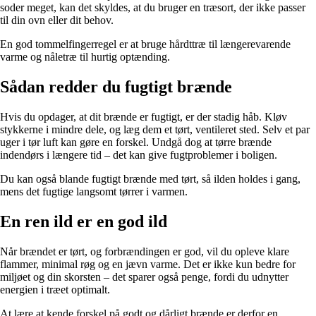
soder meget, kan det skyldes, at du bruger en træsort, der ikke passer
til din ovn eller dit behov.
En god tommelfingerregel er at bruge hårdttræ til længerevarende
varme og nåletræ til hurtig optænding.
Sådan redder du fugtigt brænde
Hvis du opdager, at dit brænde er fugtigt, er der stadig håb. Kløv
stykkerne i mindre dele, og læg dem et tørt, ventileret sted. Selv et par
uger i tør luft kan gøre en forskel. Undgå dog at tørre brænde
indendørs i længere tid – det kan give fugtproblemer i boligen.
Du kan også blande fugtigt brænde med tørt, så ilden holdes i gang,
mens det fugtige langsomt tørrer i varmen.
En ren ild er en god ild
Når brændet er tørt, og forbrændingen er god, vil du opleve klare
flammer, minimal røg og en jævn varme. Det er ikke kun bedre for
miljøet og din skorsten – det sparer også penge, fordi du udnytter
energien i træet optimalt.
At lære at kende forskel på godt og dårligt brænde er derfor en