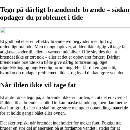
Tegn på dårligt brændende brænde – sådan
opdager du problemet i tide
Et godt bål eller en effektiv brændeovn begynder med tørt og
ordentligt brænde. Men mange oplever, at ilden ikke rigtig vil tage fat,
at glasset soder til, eller at varmen udebliver. Ofte skyldes det, at
brændet ikke er tørt nok – eller at det er opbevaret forkert. Dårligt
brændende brænde kan både give dårlig forbrænding, øget
røgudvikling og unødvendig forurening. Her får du en guide til,
hvordan du opdager problemet i tide – og hvad du kan gøre ved det.
Når ilden ikke vil tage fat
Et af de første tegn på, at brændet ikke er i orden, er, at det er svært at
få ilden til at brænde stabilt. Du kan måske tænde op, men flammerne
dør hurtigt ud, eller du skal bruge store mængder optændingsmateriale
for at holde gang i bålet eller ovnen.
Det sker typisk, når brændet indeholder for meget fugt. Fugtigt træ
bruger en stor del af energien på at fordampe vandet i stedet for at