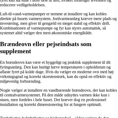
fyret kan stå stille i store dele af året, hvilket forlænger levetiden og
reducerer vedligeholdelsen.
Luft-til-vand-varmepumper er nemme at installere og kan kobles
direkte på husets varmesystem. Jordvarmeanlæg kræver mere plads og
investering, men giver til gengæld en meget stabil og effektiv drift.
Kombinationen af varmepumpe og fyr kan styres automatisk, så
systemet altid vælger den mest økonomiske energikilde.
Brændeovn eller pejseindsats som
supplement
En brændeovn kan være et hyggeligt og praktisk supplement til dit
fyringsanlæg. Den kan hurtigt hæve temperaturen i opholdsrum og
aflaste fyret på kolde dage. Hvis du vælger en moderne ovn med høj
virkningsgrad og korrekt skorstenstræk, kan du opnå en effektiv og
miljøvenlig forbrænding.
Nogle vælger at installere en vandbærende brændeovn, der kan kobles
til centralvarmesystemet. På den måde udnyttes varmen ikke kun i
stuen, men fordeles i hele huset. Det kræver dog en professionel
installation og korrekt dimensionering for at fungere optimalt.