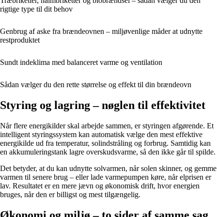
Træbriketter, halmbriketter og biobrændsel – sådan vælger du den
rigtige type til dit behov
Genbrug af aske fra brændeovnen – miljøvenlige måder at udnytte
restproduktet
Sundt indeklima med balanceret varme og ventilation
Sådan vælger du den rette størrelse og effekt til din brændeovn
Styring og lagring – nøglen til effektivitet
Når flere energikilder skal arbejde sammen, er styringen afgørende. Et
intelligent styringssystem kan automatisk vælge den mest effektive
energikilde ud fra temperatur, solindstråling og forbrug. Samtidig kan
en akkumuleringstank lagre overskudsvarme, så den ikke går til spilde.
Det betyder, at du kan udnytte solvarmen, når solen skinner, og gemme
varmen til senere brug – eller lade varmepumpen køre, når elprisen er
lav. Resultatet er en mere jævn og økonomisk drift, hvor energien
bruges, når den er billigst og mest tilgængelig.
Økonomi og miljø – to sider af samme sag