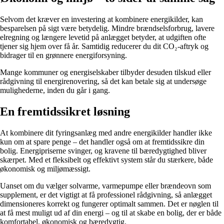
Selvom det kræver en investering at kombinere energikilder, kan
besparelsen på sigt være betydelig. Mindre brændselsforbrug, lavere
elregning og længere levetid på anlægget betyder, at udgiften ofte
tjener sig hjem over få år. Samtidig reducerer du dit CO₂-aftryk og
bidrager til en grønnere energiforsyning.
Mange kommuner og energiselskaber tilbyder desuden tilskud eller
rådgivning til energirenovering, så det kan betale sig at undersøge
mulighederne, inden du går i gang.
En fremtidssikret løsning
At kombinere dit fyringsanlæg med andre energikilder handler ikke
kun om at spare penge – det handler også om at fremtidssikre din
bolig. Energipriserne svinger, og kravene til bæredygtighed bliver
skærpet. Med et fleksibelt og effektivt system står du stærkere, både
økonomisk og miljømæssigt.
Uanset om du vælger solvarme, varmepumpe eller brændeovn som
supplement, er det vigtigt at få professionel rådgivning, så anlægget
dimensioneres korrekt og fungerer optimalt sammen. Det er nøglen til
at få mest muligt ud af din energi – og til at skabe en bolig, der er både
komfortabel, økonomisk og bæredygtig.