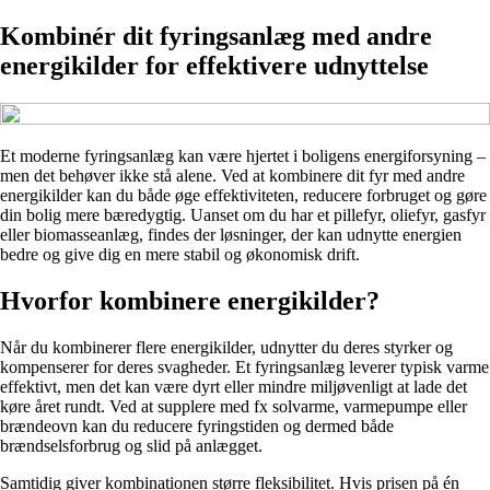
Kombinér dit fyringsanlæg med andre
energikilder for effektivere udnyttelse
Et moderne fyringsanlæg kan være hjertet i boligens energiforsyning –
men det behøver ikke stå alene. Ved at kombinere dit fyr med andre
energikilder kan du både øge effektiviteten, reducere forbruget og gøre
din bolig mere bæredygtig. Uanset om du har et pillefyr, oliefyr, gasfyr
eller biomasseanlæg, findes der løsninger, der kan udnytte energien
bedre og give dig en mere stabil og økonomisk drift.
Hvorfor kombinere energikilder?
Når du kombinerer flere energikilder, udnytter du deres styrker og
kompenserer for deres svagheder. Et fyringsanlæg leverer typisk varme
effektivt, men det kan være dyrt eller mindre miljøvenligt at lade det
køre året rundt. Ved at supplere med fx solvarme, varmepumpe eller
brændeovn kan du reducere fyringstiden og dermed både
brændselsforbrug og slid på anlægget.
Samtidig giver kombinationen større fleksibilitet. Hvis prisen på én