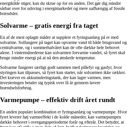
energikilde stiger, kan du skrue op for en anden. Det gør dig mindre
sårbar over for udsving i energimarkedet og mere uafhængig af fossile
brændsler.
Solvarme – gratis energi fra taget
En af de mest oplagte måder at supplere et fyringsanlæg på er med
solvarme. Solfangere på taget kan opvarme vand til både brugsvand og
centralvarme, og i sommerhalvåret kan de ofte dække hele behovet
alene. I vintermånederne kan solvarmen forvarme vandet, så fyret skal
bruge mindre energi på at nå den ønskede temperatur.
Solvarme fungerer særligt godt sammen med pillefyr og gasfyr, hvor
styringen kan tilpasses, så fyret kun starter, når solvarmen ikke rækker.
Det kræver en akkumuleringstank, der kan lagre varmen, men
investeringen betaler sig typisk over få år gennem lavere
brændselsforbrug.
Varmepumpe – effektiv drift året rundt
En anden populær kombination er fyringsanlæg og varmepumpe. Hvor
fyret leverer høj varmeeffekt i de kolde måneder, kan varmepumpen
dække behovet i overgangsperioderne forår og efterår. Det betyder, at