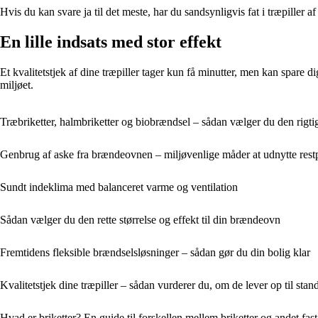
Hvis du kan svare ja til det meste, har du sandsynligvis fat i træpiller af 
En lille indsats med stor effekt
Et kvalitetstjek af dine træpiller tager kun få minutter, men kan spare 
miljøet.
Træbriketter, halmbriketter og biobrændsel – sådan vælger du den rigtig
Genbrug af aske fra brændeovnen – miljøvenlige måder at udnytte rest
Sundt indeklima med balanceret varme og ventilation
Sådan vælger du den rette størrelse og effekt til din brændeovn
Fremtidens fleksible brændselsløsninger – sådan gør du din bolig klar
Kvalitetstjek dine træpiller – sådan vurderer du, om de lever op til sta
Hvad er briketter? En guide til forskellen mellem briketter og andet fas