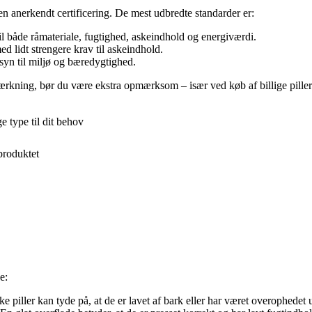
n anerkendt certificering. De mest udbredte standarder er:
il både råmateriale, fugtighed, askeindhold og energiværdi.
ed lidt strengere krav til askeindhold.
nsyn til miljø og bæredygtighed.
mærkning, bør du være ekstra opmærksom – især ved køb af billige pille
e type til dit behov
produktet
e:
e piller kan tyde på, at de er lavet af bark eller har været overophedet