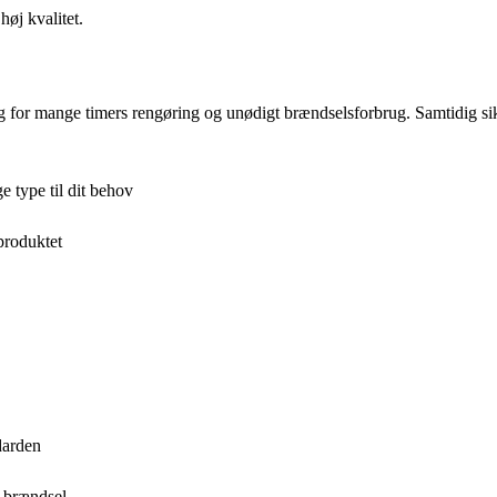
høj kvalitet.
dig for mange timers rengøring og unødigt brændselsforbrug. Samtidig sik
e type til dit behov
produktet
ndarden
t brændsel