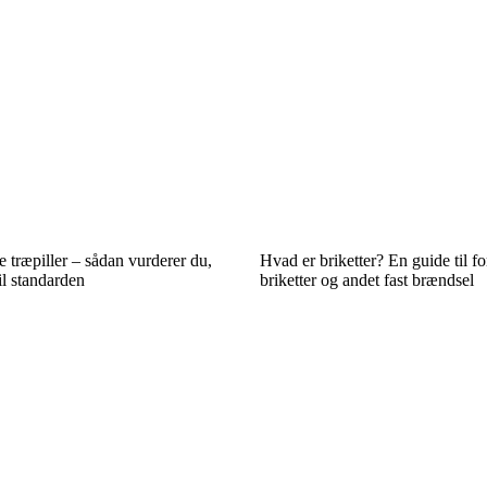
e træpiller – sådan vurderer du,
Hvad er briketter? En guide til f
il standarden
briketter og andet fast brændsel