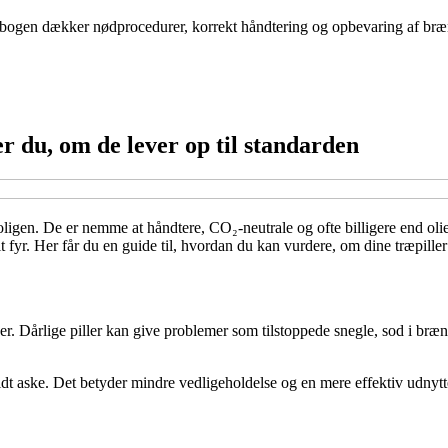
-bogen dækker nødprocedurer, korrekt håndtering og opbevaring af brænd
er du, om de lever op til standarden
oligen. De er nemme at håndtere, CO₂-neutrale og ofte billigere end olie
yr. Her får du en guide til, hvordan du kan vurdere, om dine træpiller 
ver. Dårlige piller kan give problemer som tilstoppede snegle, sod i b
lidt aske. Det betyder mindre vedligeholdelse og en mere effektiv udnytt