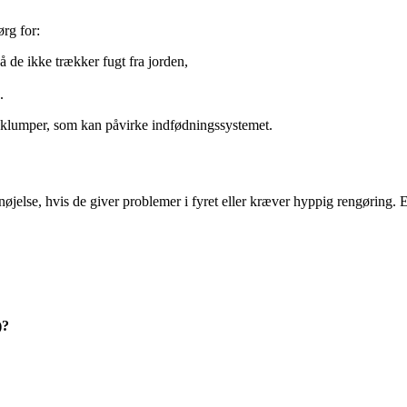
ørg for:
 så de ikke trækker fugt fra jorden,
.
og klumper, som kan påvirke indfødningssystemet.
øjelse, hvis de giver problemer i fyret eller kræver hyppig rengøring. En l
)?