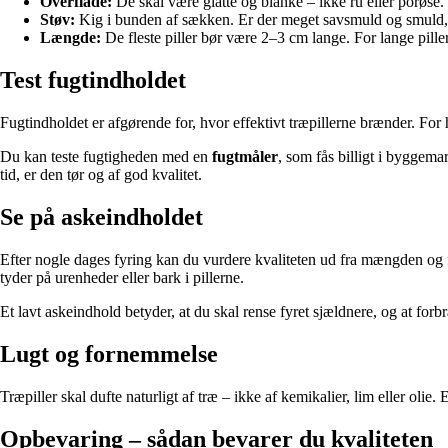
Overflade:
De skal være glatte og blanke – ikke ru eller porøse. 
Støv:
Kig i bunden af sækken. Er der meget savsmuld og smuld, er 
Længde:
De fleste piller bør være 2–3 cm lange. For lange pille
Test fugtindholdet
Fugtindholdet er afgørende for, hvor effektivt træpillerne brænder. For
Du kan teste fugtigheden med en
fugtmåler
, som fås billigt i byggema
tid, er den tør og af god kvalitet.
Se på askeindholdet
Efter nogle dages fyring kan du vurdere kvaliteten ud fra mængden og f
tyder på urenheder eller bark i pillerne.
Et lavt askeindhold betyder, at du skal rense fyret sjældnere, og at for
Lugt og fornemmelse
Træpiller skal dufte naturligt af træ – ikke af kemikalier, lim eller olie.
Opbevaring – sådan bevarer du kvaliteten