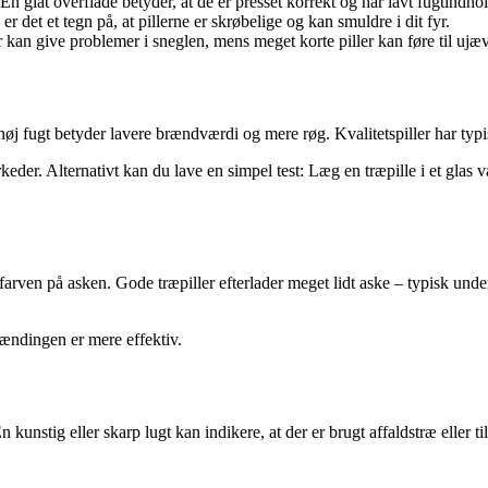
En glat overflade betyder, at de er presset korrekt og har lavt fugtindhol
det et tegn på, at pillerne er skrøbelige og kan smuldre i dit fyr.
r kan give problemer i sneglen, mens meget korte piller kan føre til uj
 høj fugt betyder lavere brændværdi og mere røg. Kvalitetspiller har typ
rkeder. Alternativt kan du lave en simpel test: Læg en træpille i et glas 
arven på asken. Gode træpiller efterlader meget lidt aske – typisk und
brændingen er mere effektiv.
 En kunstig eller skarp lugt kan indikere, at der er brugt affaldstræ eller