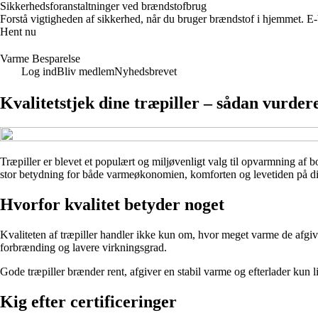
Sikkerhedsforanstaltninger ved brændstofbrug
Forstå vigtigheden af sikkerhed, når du bruger brændstof i hjemmet. E
Hent nu
Varme Besparelse
Log ind
Bliv medlem
Nyhedsbrevet
Kvalitetstjek dine træpiller – sådan vurder
Træpiller er blevet et populært og miljøvenligt valg til opvarmning af b
stor betydning for både varmeøkonomien, komforten og levetiden på dit f
Hvorfor kvalitet betyder noget
Kvaliteten af træpiller handler ikke kun om, hvor meget varme de afgi
forbrænding og lavere virkningsgrad.
Gode træpiller brænder rent, afgiver en stabil varme og efterlader kun 
Kig efter certificeringer