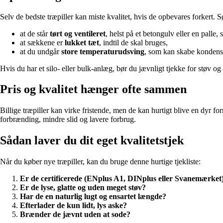
Selv de bedste træpiller kan miste kvalitet, hvis de opbevares forkert. S
at de står
tørt og ventileret
, helst på et betongulv eller en palle,
at sækkene er
lukket tæt
, indtil de skal bruges,
at du undgår
store temperaturudsving
, som kan skabe kondens
Hvis du har et silo- eller bulk-anlæg, bør du jævnligt tjekke for støv 
Pris og kvalitet hænger ofte sammen
Billige træpiller kan virke fristende, men de kan hurtigt blive en dyr forn
forbrænding, mindre slid og lavere forbrug.
Sådan laver du dit eget kvalitetstjek
Når du køber nye træpiller, kan du bruge denne hurtige tjekliste:
Er de certificerede (ENplus A1, DINplus eller Svanemærket
Er de lyse, glatte og uden meget støv?
Har de en naturlig lugt og ensartet længde?
Efterlader de kun lidt, lys aske?
Brænder de jævnt uden at sode?