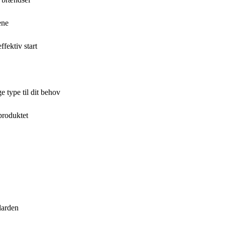
ene
ffektiv start
e type til dit behov
produktet
ndarden