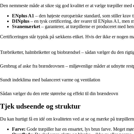
Den nemmeste måde at sikre sig god kvalitet er at vælge træpiller med e
ENplus A1
– den højeste europæiske standard, som stiller krav t
DINplus
– en tysk certificering, der svarer til ENplus A1, men m
Svanemærket
– garanterer, at træpillerne er produceret med he
Certificeringen står typisk på sækkens etiket. Hvis der ikke er nogen 
Træbriketter, halmbriketter og biobrændsel – sådan vælger du den rigtig
Genbrug af aske fra brændeovnen – miljøvenlige måder at udnytte rest
Sundt indeklima med balanceret varme og ventilation
Sådan vælger du den rette størrelse og effekt til din brændeovn
Tjek udseende og struktur
Du kan hurtigt få en idé om kvaliteten ved at se og mærke på træpillern
Farve:
Gode træpiller har en ensartet, lys brun farve. Meget mørk