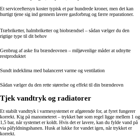
Et serviceeftersyn koster typisk et par hundrede kroner, men det kan
hurtigt tjene sig ind gennem lavere gasforbrug og færre reparationer.
Træbriketter, halmbriketter og biobrændsel – sådan vælger du den
rigtige type til dit behov
Genbrug af aske fra brændeovnen – miljøvenlige måder at udnytte
restproduktet
Sundt indeklima med balanceret varme og ventilation
Sådan vælger du den rette størrelse og effekt til din brændeovn
Tjek vandtryk og radiatorer
Et stabilt vandtryk i varmesystemet er afgørende for, at fyret fungerer
korrekt. Kig på manometeret – trykket bør som regel ligge mellem 1 og
1,5 bar, når systemet er koldt. Hvis det er lavere, kan du fylde vand på
via påfyldningshanen. Husk at lukke for vandet igen, når trykket er
korrekt.