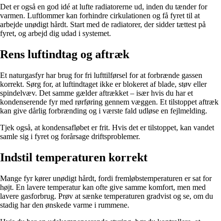
Det er også en god idé at lufte radiatorerne ud, inden du tænder for
varmen. Luftlommer kan forhindre cirkulationen og få fyret til at
arbejde unødigt hårdt. Start med de radiatorer, der sidder tættest på
fyret, og arbejd dig udad i systemet.
Rens luftindtag og aftræk
Et naturgasfyr har brug for fri lufttilførsel for at forbrænde gassen
korrekt. Sørg for, at luftindtaget ikke er blokeret af blade, støv eller
spindelvæv. Det samme gælder aftrækket – især hvis du har et
kondenserende fyr med rørføring gennem væggen. Et tilstoppet aftræk
kan give dårlig forbrænding og i værste fald udløse en fejlmelding.
Tjek også, at kondensafløbet er frit. Hvis det er tilstoppet, kan vandet
samle sig i fyret og forårsage driftsproblemer.
Indstil temperaturen korrekt
Mange fyr kører unødigt hårdt, fordi fremløbstemperaturen er sat for
højt. En lavere temperatur kan ofte give samme komfort, men med
lavere gasforbrug. Prøv at sænke temperaturen gradvist og se, om du
stadig har den ønskede varme i rummene.