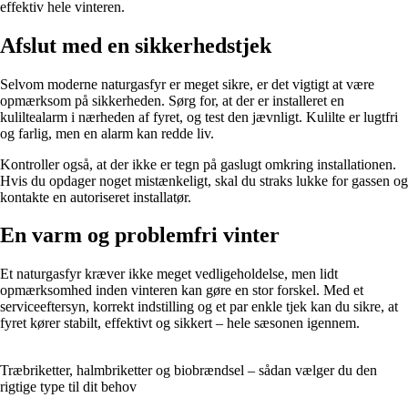
effektiv hele vinteren.
Afslut med en sikkerhedstjek
Selvom moderne naturgasfyr er meget sikre, er det vigtigt at være
opmærksom på sikkerheden. Sørg for, at der er installeret en
kuliltealarm i nærheden af fyret, og test den jævnligt. Kulilte er lugtfri
og farlig, men en alarm kan redde liv.
Kontroller også, at der ikke er tegn på gaslugt omkring installationen.
Hvis du opdager noget mistænkeligt, skal du straks lukke for gassen og
kontakte en autoriseret installatør.
En varm og problemfri vinter
Et naturgasfyr kræver ikke meget vedligeholdelse, men lidt
opmærksomhed inden vinteren kan gøre en stor forskel. Med et
serviceeftersyn, korrekt indstilling og et par enkle tjek kan du sikre, at
fyret kører stabilt, effektivt og sikkert – hele sæsonen igennem.
Træbriketter, halmbriketter og biobrændsel – sådan vælger du den
rigtige type til dit behov