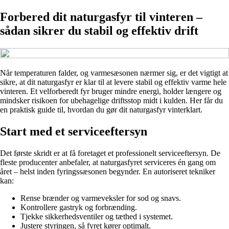
Forbered dit naturgasfyr til vinteren –
sådan sikrer du stabil og effektiv drift
Når temperaturen falder, og varmesæsonen nærmer sig, er det vigtigt at
sikre, at dit naturgasfyr er klar til at levere stabil og effektiv varme hele
vinteren. Et velforberedt fyr bruger mindre energi, holder længere og
mindsker risikoen for ubehagelige driftsstop midt i kulden. Her får du
en praktisk guide til, hvordan du gør dit naturgasfyr vinterklart.
Start med et serviceeftersyn
Det første skridt er at få foretaget et professionelt serviceeftersyn. De
fleste producenter anbefaler, at naturgasfyret serviceres én gang om
året – helst inden fyringssæsonen begynder. En autoriseret tekniker
kan:
Rense brænder og varmeveksler for sod og snavs.
Kontrollere gastryk og forbrænding.
Tjekke sikkerhedsventiler og tæthed i systemet.
Justere styringen, så fyret kører optimalt.