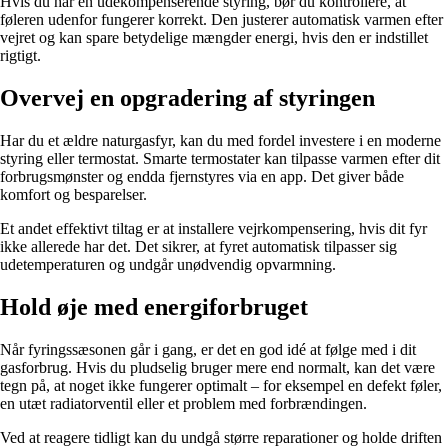
Hvis du har en udekompenserende styring, bør du kontrollere, at
føleren udenfor fungerer korrekt. Den justerer automatisk varmen efter
vejret og kan spare betydelige mængder energi, hvis den er indstillet
rigtigt.
Overvej en opgradering af styringen
Har du et ældre naturgasfyr, kan du med fordel investere i en moderne
styring eller termostat. Smarte termostater kan tilpasse varmen efter dit
forbrugsmønster og endda fjernstyres via en app. Det giver både
komfort og besparelser.
Et andet effektivt tiltag er at installere vejrkompensering, hvis dit fyr
ikke allerede har det. Det sikrer, at fyret automatisk tilpasser sig
udetemperaturen og undgår unødvendig opvarmning.
Hold øje med energiforbruget
Når fyringssæsonen går i gang, er det en god idé at følge med i dit
gasforbrug. Hvis du pludselig bruger mere end normalt, kan det være
tegn på, at noget ikke fungerer optimalt – for eksempel en defekt føler,
en utæt radiatorventil eller et problem med forbrændingen.
Ved at reagere tidligt kan du undgå større reparationer og holde driften