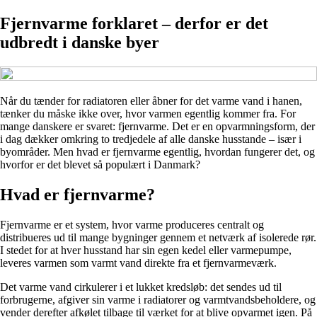
Fjernvarme forklaret – derfor er det
udbredt i danske byer
Når du tænder for radiatoren eller åbner for det varme vand i hanen,
tænker du måske ikke over, hvor varmen egentlig kommer fra. For
mange danskere er svaret: fjernvarme. Det er en opvarmningsform, der
i dag dækker omkring to tredjedele af alle danske husstande – især i
byområder. Men hvad er fjernvarme egentlig, hvordan fungerer det, og
hvorfor er det blevet så populært i Danmark?
Hvad er fjernvarme?
Fjernvarme er et system, hvor varme produceres centralt og
distribueres ud til mange bygninger gennem et netværk af isolerede rør.
I stedet for at hver husstand har sin egen kedel eller varmepumpe,
leveres varmen som varmt vand direkte fra et fjernvarmeværk.
Det varme vand cirkulerer i et lukket kredsløb: det sendes ud til
forbrugerne, afgiver sin varme i radiatorer og varmtvandsbeholdere, og
vender derefter afkølet tilbage til værket for at blive opvarmet igen. På