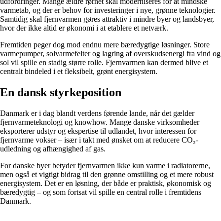
udfordringer. Mange ældre rørnet skal moderniseres for at mindske
varmetab, og der er behov for investeringer i nye, grønne teknologier.
Samtidig skal fjernvarmen gøres attraktiv i mindre byer og landsbyer,
hvor der ikke altid er økonomi i at etablere et netværk.
Fremtiden peger dog mod endnu mere bæredygtige løsninger. Store
varmepumper, solvarmefelter og lagring af overskudsenergi fra vind og
sol vil spille en stadig større rolle. Fjernvarmen kan dermed blive et
centralt bindeled i et fleksibelt, grønt energisystem.
En dansk styrkeposition
Danmark er i dag blandt verdens førende lande, når det gælder
fjernvarmeteknologi og knowhow. Mange danske virksomheder
eksporterer udstyr og ekspertise til udlandet, hvor interessen for
fjernvarme vokser – især i takt med ønsket om at reducere CO₂-
udledning og afhængighed af gas.
For danske byer betyder fjernvarmen ikke kun varme i radiatorerne,
men også et vigtigt bidrag til den grønne omstilling og et mere robust
energisystem. Det er en løsning, der både er praktisk, økonomisk og
bæredygtig – og som fortsat vil spille en central rolle i fremtidens
Danmark.