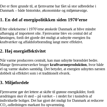
Der er flere grunde til, at fjernvarme har fået så stor udbredelse i
Danmark – både historiske, økonomiske og miljømæssige.
1. En del af energipolitikken siden 1970’erne
Efter oliekriserne i 1970’erne ønskede Danmark at blive mindre
afhængig af importeret olie. Fjernvarme blev en central del af
løsningen, fordi det gjorde det muligt at udnytte energien fra
kraftværker og affaldsforbrænding langt mere effektivt.
2. Høj energieffektivitet
Når varme produceres centralt, kan man udnytte brændslet bedre.
Mange fjernvarmeværker bruger
kraftvarmeproduktion
, hvor både
el og varme skabes samtidig. Det betyder, at energien udnyttes næsten
dobbelt så effektivt som i et traditionelt elværk.
3. Miljøfordele
Fjernvarme gør det lettere at skifte til grønne energikilder, fordi
ændringen sker ét sted – på værket – i stedet for i tusindvis af
individuelle boliger. Det har gjort det muligt for Danmark at reducere
CO₂-udledningen markant fra opvarmning.