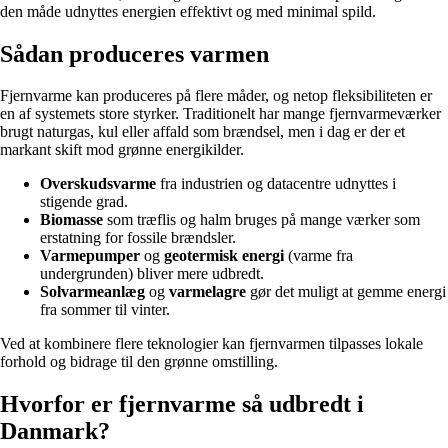
den måde udnyttes energien effektivt og med minimal spild.
Sådan produceres varmen
Fjernvarme kan produceres på flere måder, og netop fleksibiliteten er
en af systemets store styrker. Traditionelt har mange fjernvarmeværker
brugt naturgas, kul eller affald som brændsel, men i dag er der et
markant skift mod grønne energikilder.
Overskudsvarme
fra industrien og datacentre udnyttes i
stigende grad.
Biomasse
som træflis og halm bruges på mange værker som
erstatning for fossile brændsler.
Varmepumper
og
geotermisk energi
(varme fra
undergrunden) bliver mere udbredt.
Solvarmeanlæg
og
varmelagre
gør det muligt at gemme energi
fra sommer til vinter.
Ved at kombinere flere teknologier kan fjernvarmen tilpasses lokale
forhold og bidrage til den grønne omstilling.
Hvorfor er fjernvarme så udbredt i
Danmark?